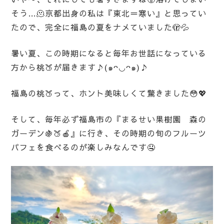
そう…🫠京都出身の私は『東北＝寒い』と思ってい
たので、完全に福島の夏をナメていました🫣💦
暑い夏、この時期になると毎年お世話になっている
方から桃🍑が届きます♪(๑ᴖ◡ᴖ๑)♪
福島の桃🍑って、ホント美味しくて驚きました😳💖
そして、毎年必ず福島市の『まるせい果樹園 森の
ガーデン🍇🍑🍎』に行き、その時期の旬のフルーツ
パフェを食べるのが楽しみなんです🤤